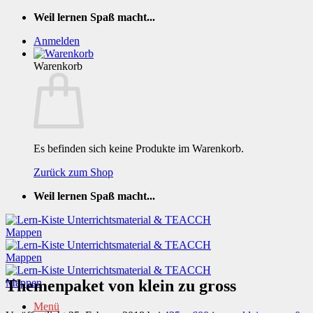
Zum
Weil lernen Spaß macht...
Inhalt
Anmelden
springen
Warenkorb
Es befinden sich keine Produkte im Warenkorb.
Zurück zum Shop
Weil lernen Spaß macht...
Themenpaket von klein zu gross
Menü