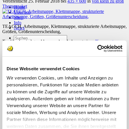
Veröffentlicht
25. Februar 2018
bei
435 × 600
in
von klein zu groß
Themenpaket
Home
Über uns
Shop
Info
TEACCH, Arbeitsmappe, Klettmmappe, strukturierte Arbeitsmappe,
News
Größen, Größenunterscheidung,
Suchen
Trackbacks sind geschlossen, aber du kannst einen
Kommentar
nach:
posten
.
Weiter
→
Suchen
nach:
Schreibe einen Kommentar
Diese Webseite verwendet Cookies
Deine E-Mail-Adresse wird nicht veröffentlicht.
Erforderliche
Wir verwenden Cookies, um Inhalte und Anzeigen zu
Felder sind mit
*
markiert
personalisieren, Funktionen für soziale Medien anbieten
Kommentar
*
zu können und die Zugriffe auf unsere Website zu
analysieren. Außerdem geben wir Informationen zu Ihrer
Verwendung unserer Website an unsere Partner für
soziale Medien, Werbung und Analysen weiter. Unsere
Partner führen diese Informationen möglicherweise mit
weiteren Daten zusammen, die Sie ihnen bereitgestellt