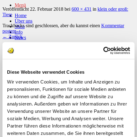
Menü
Veröffentlicht
22. Februar 2018
bei
600 × 431
in
klein oder groß:
Tiere
Home
Über uns
Trackbacks sind geschlossen, aber du kannst einen
Kommentar
Shop
posten
.
Info
←
Zurück
News
Schreibe einen Kommentar
Suchen nach:
Deine E-Mail-Adresse wird nicht veröffentlicht.
Erforderliche
Suchen nach:
Felder sind mit
*
markiert
Diese Webseite verwendet Cookies
Kommentar
*
Wir verwenden Cookies, um Inhalte und Anzeigen zu
personalisieren, Funktionen für soziale Medien anbieten
zu können und die Zugriffe auf unsere Website zu
analysieren. Außerdem geben wir Informationen zu Ihrer
Verwendung unserer Website an unsere Partner für
soziale Medien, Werbung und Analysen weiter. Unsere
Partner führen diese Informationen möglicherweise mit
Name
*
weiteren Daten zusammen, die Sie ihnen bereitgestellt