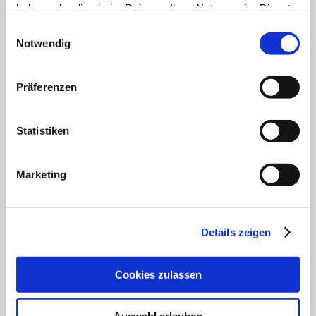
E-Mail-Adresse
*
haben oder die sie im Rahmen Ihrer Nutzung der Dienste
gesammelt haben.
Website
Einwilligungsauswahl
Notwendig
Name, E-Mail-Adresse und Website in diesem Browser für
meinen nächsten Kommentar speichern.
Präferenzen
Ich möchte mich zum Newsletter anmelden
Statistiken
AGB
Datenschutz
Widerruf
Versand & Lieferung
Zahlungsweisen
Impressum
Marketing
Details zeigen
Cookies zulassen
Auswahl erlauben