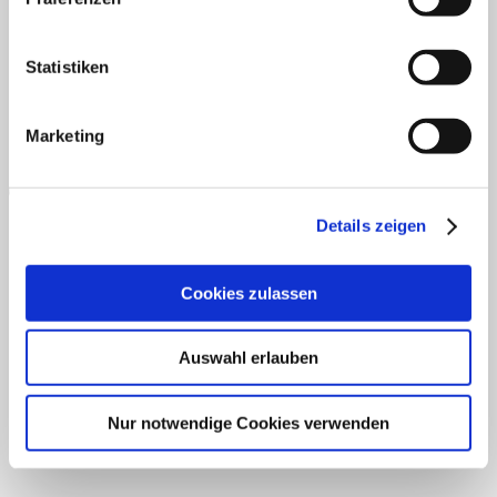
AGB
Datenschutz
Widerruf
Versand & Lieferung
Zahlungsweisen
Impressum
P
Statistiken
Marketing
Details zeigen
B
Cookies zulassen
T
Auswahl erlauben
Nur notwendige Cookies verwenden