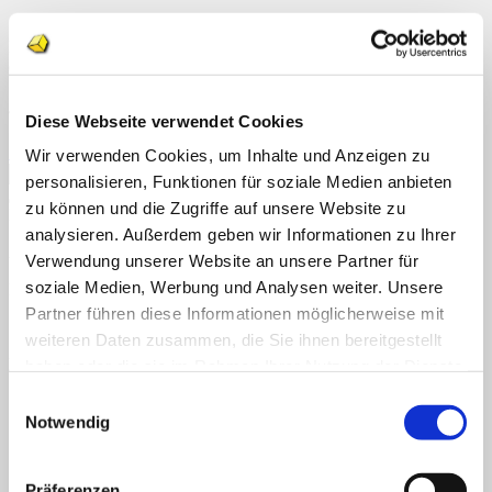
Home
Dieser Eintrag wurde veröffentlicht am . Setze ein Lesezeichen auf
Über uns
den
permalink
.
Shop
Info
News
admgeraldine
Diese Webseite verwendet Cookies
Suchen
Streifenpuzzle: Lustige Monster
Wir verwenden Cookies, um Inhalte und Anzeigen zu
nach:
personalisieren, Funktionen für soziale Medien anbieten
Suchen
zu können und die Zugriffe auf unsere Website zu
Neueste Kommentare
nach:
analysieren. Außerdem geben wir Informationen zu Ihrer
Archiv
Verwendung unserer Website an unsere Partner für
soziale Medien, Werbung und Analysen weiter. Unsere
Kategorien
Partner führen diese Informationen möglicherweise mit
Keine Kategorien
weiteren Daten zusammen, die Sie ihnen bereitgestellt
Meta
haben oder die sie im Rahmen Ihrer Nutzung der Dienste
gesammelt haben.
Einwilligungsauswahl
Anmelden
Eintrags-Feed
Notwendig
Kommentar-Feed
WordPress.org
Präferenzen