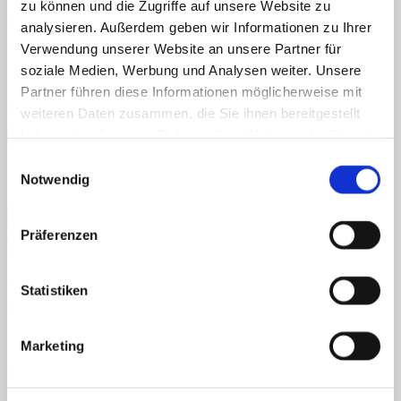
zu können und die Zugriffe auf unsere Website zu
E-Mail-Adresse
*
analysieren. Außerdem geben wir Informationen zu Ihrer
Verwendung unserer Website an unsere Partner für
Website
soziale Medien, Werbung und Analysen weiter. Unsere
Name, E-Mail-Adresse und Website in diesem Browser für
Partner führen diese Informationen möglicherweise mit
meinen nächsten Kommentar speichern.
weiteren Daten zusammen, die Sie ihnen bereitgestellt
haben oder die sie im Rahmen Ihrer Nutzung der Dienste
gesammelt haben.
Einwilligungsauswahl
Notwendig
Ich möchte mich zum Newsletter anmelden
Präferenzen
Neueste Kommentare
Archiv
Statistiken
Kategorien
Keine Kategorien
Marketing
Meta
Anmelden