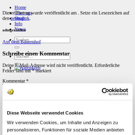
Home
Dieser Eintrag wurde veröffentlicht am . Setze ein Lesezeichen auf
Über uns
den
permalink
.
Shop
Info
News
admgeraldine
Suchen
Auf dem Bauernhof
nach:
Schreibe einen Kommentar
Suchen
nach:
Deine E-Mail-Adresse wird nicht veröffentlicht.
Erforderliche
Felder sind mit
*
markiert
Kommentar
*
Diese Webseite verwendet Cookies
Wir verwenden Cookies, um Inhalte und Anzeigen zu
personalisieren, Funktionen für soziale Medien anbieten
Name
*