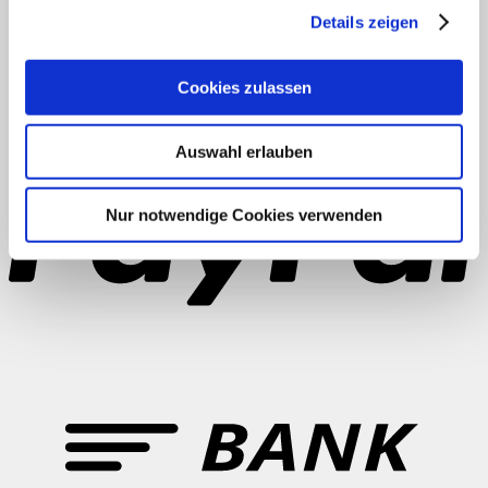
Eintrags-Feed
Details zeigen
Kommentar-Feed
WordPress.org
Cookies zulassen
AGB
Datenschutz
Widerruf
Versand & Lieferung
Zahlungsweisen
Impressum
P
Auswahl erlauben
Nur notwendige Cookies verwenden
B
T