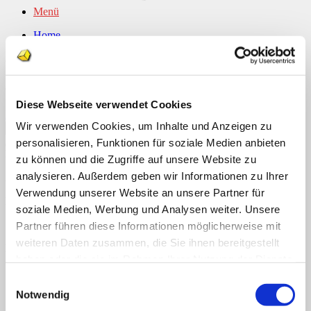
Menü
Home
Dieser Eintrag wurde veröffentlicht am . Setze ein Lesezeichen auf
Über uns
den
permalink
.
Shop
Info
News
admgeraldine
Diese Webseite verwendet Cookies
Suchen nach:
Blume zeichnen in 8 Schritten
Wir verwenden Cookies, um Inhalte und Anzeigen zu
personalisieren, Funktionen für soziale Medien anbieten
Suchen nach:
Neueste Kommentare
zu können und die Zugriffe auf unsere Website zu
analysieren. Außerdem geben wir Informationen zu Ihrer
Archiv
Verwendung unserer Website an unsere Partner für
Kategorien
soziale Medien, Werbung und Analysen weiter. Unsere
Keine Kategorien
Partner führen diese Informationen möglicherweise mit
weiteren Daten zusammen, die Sie ihnen bereitgestellt
Meta
haben oder die sie im Rahmen Ihrer Nutzung der Dienste
Anmelden
gesammelt haben.
Einwilligungsauswahl
Eintrags-Feed
Notwendig
Kommentar-Feed
WordPress.org