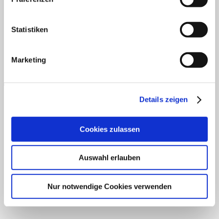
AGB
Datenschutz
Widerruf
Versand & Lieferung
Zahlungsweisen
Impressum
P
Statistiken
Marketing
Details zeigen
B
Cookies zulassen
T
Auswahl erlauben
Nur notwendige Cookies verwenden