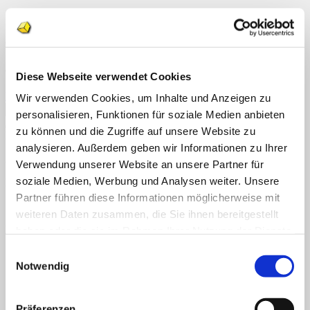
Home
Dieser Eintrag wurde veröffentlicht am . Setze ein Lesezeichen auf
Über uns
den
permalink
.
Shop
Info
News
admgeraldine
Diese Webseite verwendet Cookies
Suchen
Katze zeichnen in 8 Schritten
Wir verwenden Cookies, um Inhalte und Anzeigen zu
nach:
personalisieren, Funktionen für soziale Medien anbieten
Suchen
zu können und die Zugriffe auf unsere Website zu
Neueste Kommentare
nach:
analysieren. Außerdem geben wir Informationen zu Ihrer
Archiv
Verwendung unserer Website an unsere Partner für
soziale Medien, Werbung und Analysen weiter. Unsere
Kategorien
Partner führen diese Informationen möglicherweise mit
Keine Kategorien
weiteren Daten zusammen, die Sie ihnen bereitgestellt
Meta
haben oder die sie im Rahmen Ihrer Nutzung der Dienste
gesammelt haben.
Einwilligungsauswahl
Anmelden
Eintrags-Feed
Notwendig
Kommentar-Feed
WordPress.org
Präferenzen