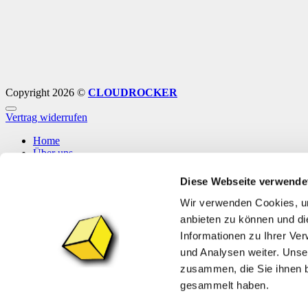
Copyright 2026 ©
CLOUDROCKER
Vertrag widerrufen
Home
Über uns
Shop
Info
Diese Webseite verwende
News
Wir verwenden Cookies, um
Anmelden
anbieten zu können und di
Informationen zu Ihrer Ve
Anmelden
und Analysen weiter. Unse
zusammen, die Sie ihnen b
Erforderlich
Benutzername oder E-Mail-Adresse
*
gesammelt haben.
Erforderlich
Passwort
*