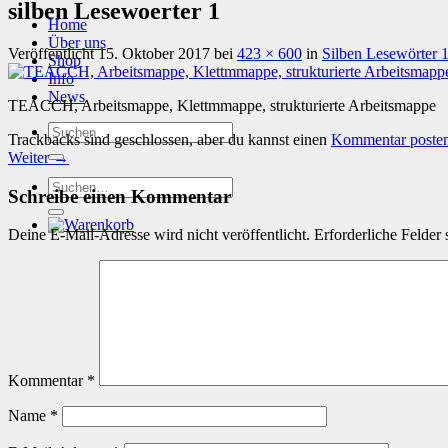
silben Lesewoerter 1
Home
Über uns
Veröffentlicht
15. Oktober 2017
bei
423 × 600
in
Silben Lesewörter 
Shop
Info
News
TEACCH, Arbeitsmappe, Klettmmappe, strukturierte Arbeitsmappe
Suchen
Trackbacks sind geschlossen, aber du kannst einen
Kommentar poste
nach:
Weiter
→
Suchen
Schreibe einen Kommentar
nach:
Deine E-Mail-Adresse wird nicht veröffentlicht.
Erforderliche Felder 
Kommentar
*
Name
*