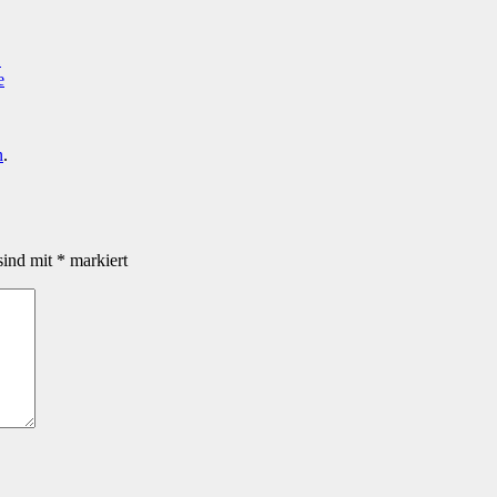
1
n
.
sind mit
*
markiert