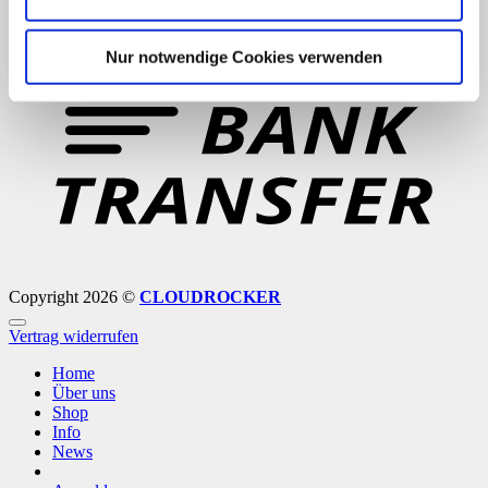
B
Nur notwendige Cookies verwenden
T
Copyright 2026 ©
CLOUDROCKER
Vertrag widerrufen
Home
Über uns
Shop
Info
News