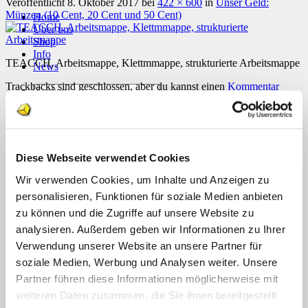
Veröffentlicht
8. Oktober 2017
bei
422 × 600
in
Unser Geld:
Münzen (10 Cent, 20 Cent und 50 Cent)
Home
Über uns
Shop
Info
TEACCH, Arbeitsmappe, Klettmmappe, strukturierte Arbeitsmappe
News
Trackbacks sind geschlossen, aber du kannst einen
Kommentar
Suchen
posten
.
nach:
Weiter
→
Suchen
Schreibe einen Kommentar
nach:
Diese Webseite verwendet Cookies
Deine E-Mail-Adresse wird nicht veröffentlicht.
Erforderliche
Felder sind mit
*
markiert
Wir verwenden Cookies, um Inhalte und Anzeigen zu
personalisieren, Funktionen für soziale Medien anbieten
Kommentar
*
zu können und die Zugriffe auf unsere Website zu
analysieren. Außerdem geben wir Informationen zu Ihrer
Verwendung unserer Website an unsere Partner für
soziale Medien, Werbung und Analysen weiter. Unsere
Partner führen diese Informationen möglicherweise mit
weiteren Daten zusammen, die Sie ihnen bereitgestellt