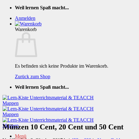
Zum
Weil lernen Spaß macht...
Inhalt
Anmelden
springen
Warenkorb
Es befinden sich keine Produkte im Warenkorb.
Zurück zum Shop
Weil lernen Spaß macht...
Münzen 10 Cent, 20 Cent und 50 Cent
Menü