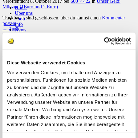
Veröffentlicht
8. Oktober 2017
bei
600 × 422
in
Unser Geld:
Münzen (1Euro und 2 Euro)
Home
Über uns
Trackbacks sind geschlossen, aber du kannst einen
Kommentar
Shop
posten
.
Info
←
Zurück
News
Suchen
Schreibe einen Kommentar
nach:
Deine E-Mail-Adresse wird nicht veröffentlicht.
Erforderliche
Suchen
Felder sind mit
*
markiert
nach:
Diese Webseite verwendet Cookies
Kommentar
*
Wir verwenden Cookies, um Inhalte und Anzeigen zu
personalisieren, Funktionen für soziale Medien anbieten
zu können und die Zugriffe auf unsere Website zu
analysieren. Außerdem geben wir Informationen zu Ihrer
Verwendung unserer Website an unsere Partner für
soziale Medien, Werbung und Analysen weiter. Unsere
Partner führen diese Informationen möglicherweise mit
Name
*
weiteren Daten zusammen, die Sie ihnen bereitgestellt
E-Mail-Adresse
*
haben oder die sie im Rahmen Ihrer Nutzung der Dienste