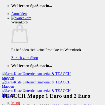
Zum
Weil lernen Spaß macht...
Inhalt
Anmelden
springen
Warenkorb
Es befinden sich keine Produkte im Warenkorb.
Zurück zum Shop
Weil lernen Spaß macht...
TEACCH Mappe 1 Euro und 2 Euro
Menü