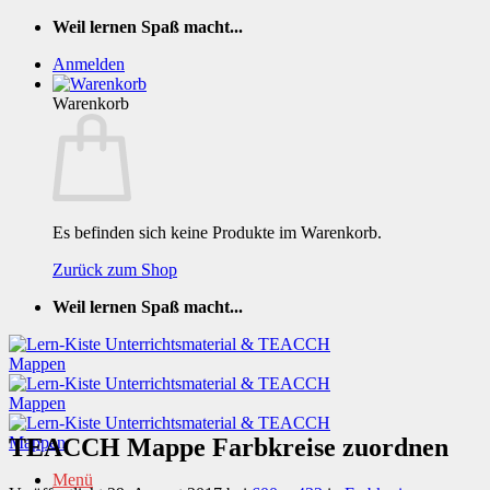
Zum
Weil lernen Spaß macht...
Inhalt
Anmelden
springen
Warenkorb
Es befinden sich keine Produkte im Warenkorb.
Zurück zum Shop
Weil lernen Spaß macht...
TEACCH Mappe Farbkreise zuordnen
Menü