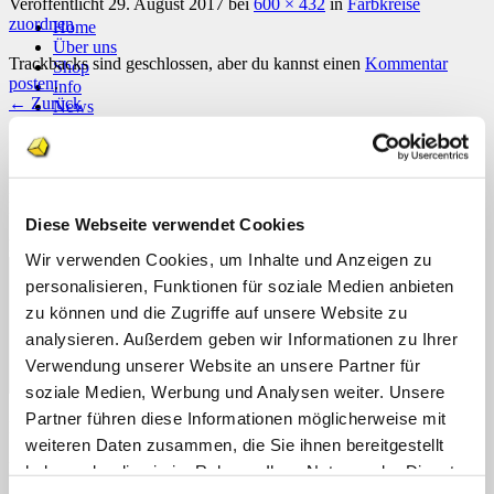
Veröffentlicht
29. August 2017
bei
600 × 432
in
Farbkreise
zuordnen
Home
Über uns
Trackbacks sind geschlossen, aber du kannst einen
Kommentar
Shop
posten
.
Info
←
Zurück
News
Suchen
Schreibe einen Kommentar
nach:
Deine E-Mail-Adresse wird nicht veröffentlicht.
Erforderliche
Suchen
Felder sind mit
*
markiert
nach:
Diese Webseite verwendet Cookies
Kommentar
*
Wir verwenden Cookies, um Inhalte und Anzeigen zu
personalisieren, Funktionen für soziale Medien anbieten
zu können und die Zugriffe auf unsere Website zu
analysieren. Außerdem geben wir Informationen zu Ihrer
Verwendung unserer Website an unsere Partner für
soziale Medien, Werbung und Analysen weiter. Unsere
Partner führen diese Informationen möglicherweise mit
Name
*
weiteren Daten zusammen, die Sie ihnen bereitgestellt
E-Mail-Adresse
*
haben oder die sie im Rahmen Ihrer Nutzung der Dienste