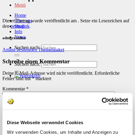
Menü
Home
Dieser Eintrag wurde veröffentlicht am . Setze ein Lesezeichen auf
Über uns
den
permalink
.
Shop
Info
News
admgeraldine
Suchen nach:
Anlaut bestimmen Themenpaket
Schreibe einen Kommentar
Suchen nach:
Deine E-Mail-Adresse wird nicht veröffentlicht.
Erforderliche
Felder sind mit
*
markiert
Kommentar
*
Diese Webseite verwendet Cookies
Wir verwenden Cookies, um Inhalte und Anzeigen zu