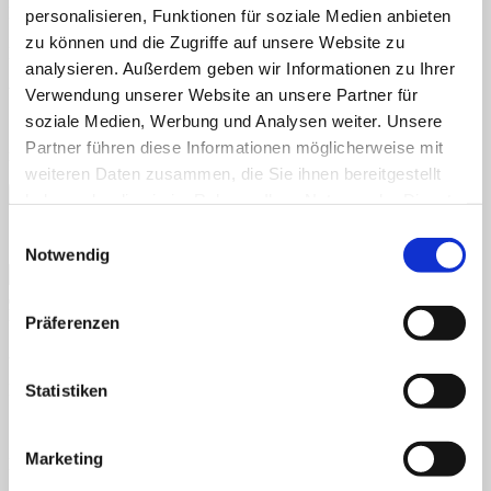
Name
*
personalisieren, Funktionen für soziale Medien anbieten
zu können und die Zugriffe auf unsere Website zu
E-Mail-Adresse
*
analysieren. Außerdem geben wir Informationen zu Ihrer
Website
Verwendung unserer Website an unsere Partner für
soziale Medien, Werbung und Analysen weiter. Unsere
Name, E-Mail-Adresse und Website in diesem Browser für
Partner führen diese Informationen möglicherweise mit
meinen nächsten Kommentar speichern.
weiteren Daten zusammen, die Sie ihnen bereitgestellt
haben oder die sie im Rahmen Ihrer Nutzung der Dienste
gesammelt haben.
Einwilligungsauswahl
Ich möchte mich zum Newsletter anmelden
Notwendig
Neueste Kommentare
Präferenzen
Archiv
Kategorien
Statistiken
Keine Kategorien
Marketing
Meta