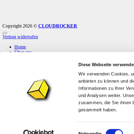
Copyright 2026 ©
CLOUDROCKER
Vertrag widerrufen
Home
Über uns
Shop
Info
Diese Webseite verwende
News
Wir verwenden Cookies, um
Anmelden
anbieten zu können und di
Informationen zu Ihrer Ve
Anmelden
und Analysen weiter. Unse
zusammen, die Sie ihnen b
Erforderlich
Benutzername oder E-Mail-Adresse
*
gesammelt haben.
Erforderlich
Passwort
*
Angemeldet bleiben
Anmelden
Einwilligungsauswahl
Notwendig