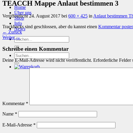
TEACCH Mappe Anlaut bestimmen 3
Home
Über uns
Veröffentlicht
24. August 2017
bei
600 × 425
in
Anlaut bestimmen T
Shop
Info
Trackbacks sind geschlossen, aber du kannst einen
Kommentar poste
News
←
Zurück
Weiter
→
Suchen
nach:
Schreibe einen Kommentar
Suchen
nach:
Deine E-Mail-Adresse wird nicht veröffentlicht.
Erforderliche Felder 
Kommentar
*
Name
*
E-Mail-Adresse
*