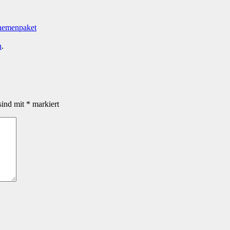
hemenpaket
n
.
sind mit
*
markiert