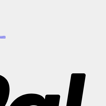
sum
PayPal