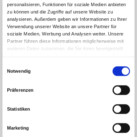
Name
*
personalisieren, Funktionen für soziale Medien anbieten
zu können und die Zugriffe auf unsere Website zu
E-Mail-Adresse
*
analysieren. Außerdem geben wir Informationen zu Ihrer
Website
Verwendung unserer Website an unsere Partner für
soziale Medien, Werbung und Analysen weiter. Unsere
Name, E-Mail-Adresse und Website in diesem Browser für
Partner führen diese Informationen möglicherweise mit
meinen nächsten Kommentar speichern.
weiteren Daten zusammen, die Sie ihnen bereitgestellt
haben oder die sie im Rahmen Ihrer Nutzung der Dienste
gesammelt haben.
Einwilligungsauswahl
Ich möchte mich zum Newsletter anmelden
Notwendig
Neueste Kommentare
Präferenzen
Archiv
Kategorien
Statistiken
Keine Kategorien
Marketing
Meta