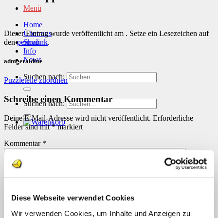
Menü
Home
Dieser Eintrag wurde veröffentlicht am . Setze ein Lesezeichen auf
Über uns
den
permalink
.
Shop
Info
News
admgeraldine
Suchen nach:
Puzzleteile zuordnen
Schreibe einen Kommentar
Suchen nach:
Deine E-Mail-Adresse wird nicht veröffentlicht.
Erforderliche
Felder sind mit
*
markiert
Kommentar
*
Diese Webseite verwendet Cookies
Wir verwenden Cookies, um Inhalte und Anzeigen zu