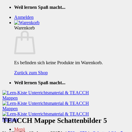
Zum
Weil lernen Spaß macht...
Inhalt
Anmelden
springen
Warenkorb
Es befinden sich keine Produkte im Warenkorb.
Zurück zum Shop
Weil lernen Spaß macht...
TEACCH Mappe Schattenbilder 5
Menü