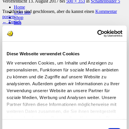
Veröffentlicht
13. August 2017
bei
500 × 353
in
Schattenbilder 5
Home
Trackbacks sind geschlossen, aber du kannst einen
Kommentar
Über uns
posten
.
Shop
←
Zurück
Info
News
Schreibe einen Kommentar
Suchen
nach:
Deine E-Mail-Adresse wird nicht veröffentlicht.
Erforderliche
Felder sind mit
*
markiert
Suchen
Diese Webseite verwendet Cookies
nach:
Kommentar
*
Wir verwenden Cookies, um Inhalte und Anzeigen zu
personalisieren, Funktionen für soziale Medien anbieten
zu können und die Zugriffe auf unsere Website zu
analysieren. Außerdem geben wir Informationen zu Ihrer
Verwendung unserer Website an unsere Partner für
soziale Medien, Werbung und Analysen weiter. Unsere
Partner führen diese Informationen möglicherweise mit
Name
*
weiteren Daten zusammen, die Sie ihnen bereitgestellt
E-Mail-Adresse
*
haben oder die sie im Rahmen Ihrer Nutzung der Dienste
gesammelt haben.
Einwilligungsauswahl
Website