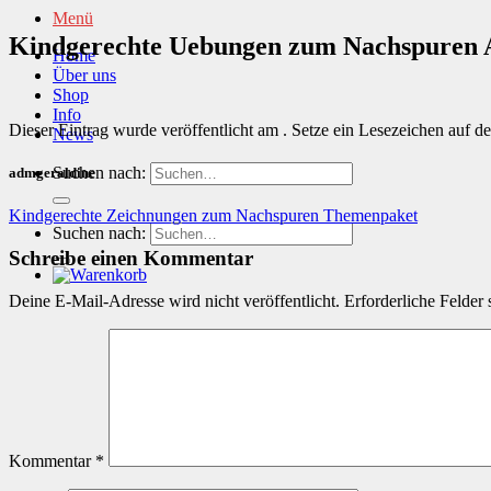
Menü
Kindgerechte Uebungen zum Nachspuren A
Home
Über uns
Shop
Info
Dieser Eintrag wurde veröffentlicht am . Setze ein Lesezeichen auf d
News
Suchen nach:
admgeraldine
Kindgerechte Zeichnungen zum Nachspuren Themenpaket
Suchen nach:
Schreibe einen Kommentar
Deine E-Mail-Adresse wird nicht veröffentlicht.
Erforderliche Felder 
Kommentar
*