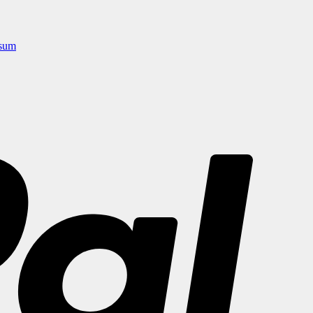
sum
PayPal