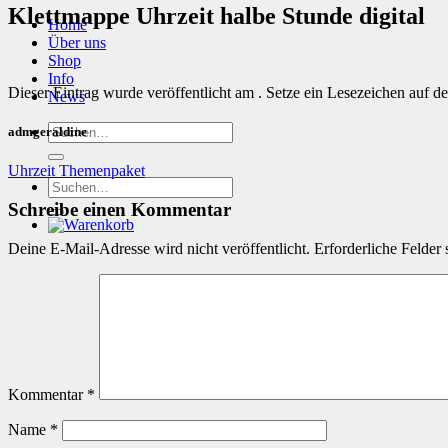
Klettmappe Uhrzeit halbe Stunde digital
Home
Über uns
Shop
Info
Dieser Eintrag wurde veröffentlicht am . Setze ein Lesezeichen auf d
News
Suchen
admgeraldine
nach:
Uhrzeit Themenpaket
Suchen
nach:
Schreibe einen Kommentar
Deine E-Mail-Adresse wird nicht veröffentlicht.
Erforderliche Felder 
Kommentar
*
Name
*