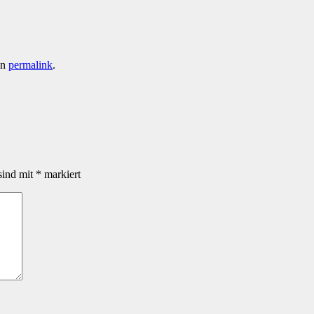
en
permalink
.
sind mit
*
markiert