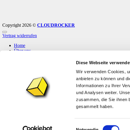
Copyright 2026 ©
CLOUDROCKER
Vertrag widerrufen
Home
Über uns
Shop
Info
Diese Webseite verwende
News
Wir verwenden Cookies, um
Anmelden
anbieten zu können und di
Informationen zu Ihrer Ve
Anmelden
und Analysen weiter. Unse
zusammen, die Sie ihnen b
Erforderlich
Benutzername oder E-Mail-Adresse
*
gesammelt haben.
Erforderlich
Passwort
*
Angemeldet bleiben
Anmelden
Einwilligungsauswahl
Notwendig