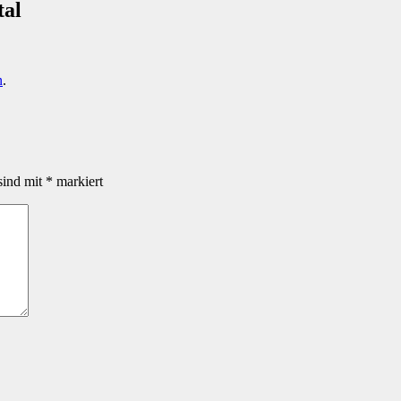
tal
n
.
sind mit
*
markiert