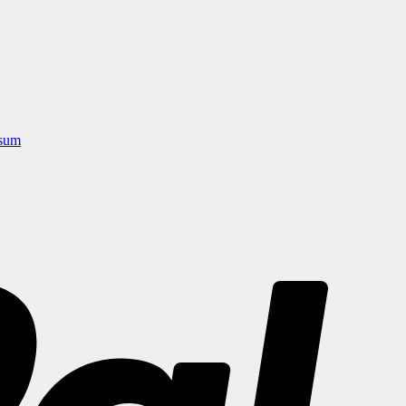
sum
PayPal