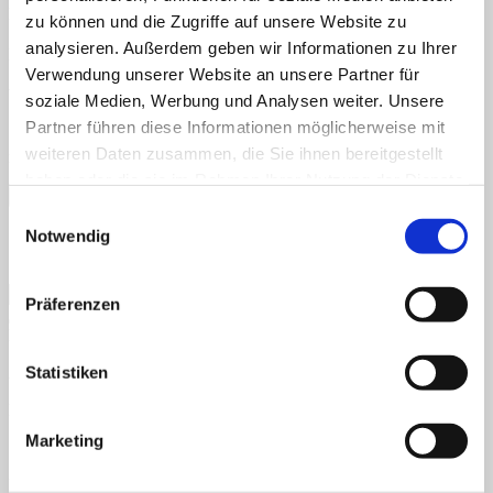
Name
*
zu können und die Zugriffe auf unsere Website zu
analysieren. Außerdem geben wir Informationen zu Ihrer
E-Mail-Adresse
*
Verwendung unserer Website an unsere Partner für
Website
soziale Medien, Werbung und Analysen weiter. Unsere
Partner führen diese Informationen möglicherweise mit
Name, E-Mail-Adresse und Website in diesem Browser für
weiteren Daten zusammen, die Sie ihnen bereitgestellt
meinen nächsten Kommentar speichern.
haben oder die sie im Rahmen Ihrer Nutzung der Dienste
gesammelt haben.
Einwilligungsauswahl
Notwendig
Ich möchte mich zum Newsletter anmelden
Präferenzen
Neueste Kommentare
Statistiken
Archiv
Kategorien
Marketing
Keine Kategorien
Meta