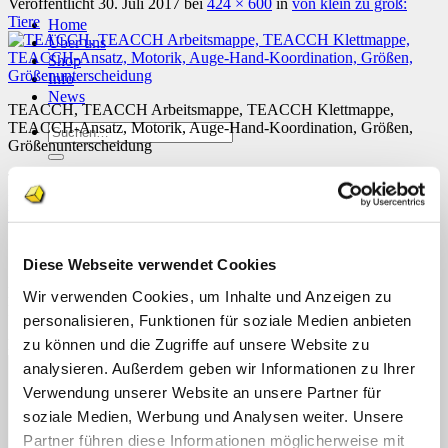
Veröffentlicht
30. Juli 2017
bei
424 × 600
in
von klein zu groß:
Tiere
Home
Über uns
Shop
Info
News
TEACCH, TEACCH Arbeitsmappe, TEACCH Klettmappe,
TEACCH-Ansatz, Motorik, Auge-Hand-Koordination, Größen,
Suchen
Größenunterscheidung
nach:
Trackbacks sind geschlossen, aber du kannst einen
Kommentar
Suchen
posten
.
nach:
Weiter
→
Schreibe einen Kommentar
Diese Webseite verwendet Cookies
Deine E-Mail-Adresse wird nicht veröffentlicht.
Erforderliche
Wir verwenden Cookies, um Inhalte und Anzeigen zu
Felder sind mit
*
markiert
personalisieren, Funktionen für soziale Medien anbieten
zu können und die Zugriffe auf unsere Website zu
Kommentar
*
analysieren. Außerdem geben wir Informationen zu Ihrer
Verwendung unserer Website an unsere Partner für
soziale Medien, Werbung und Analysen weiter. Unsere
Partner führen diese Informationen möglicherweise mit