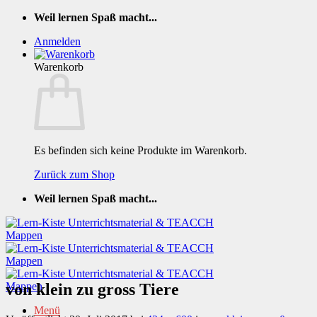
Zum
Weil lernen Spaß macht...
Inhalt
Anmelden
springen
Warenkorb
Es befinden sich keine Produkte im Warenkorb.
Zurück zum Shop
Weil lernen Spaß macht...
von klein zu gross Tiere
Menü