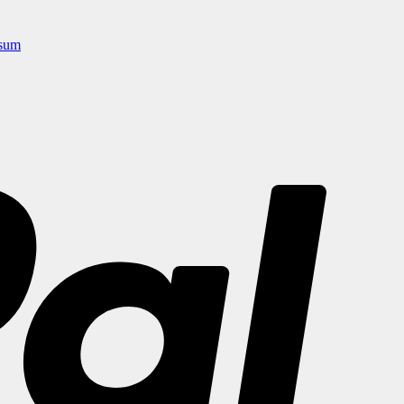
sum
PayPal