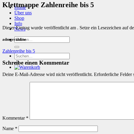
Klettmappe Zahlenreihe bis 5
Home
Über uns
Shop
Info
Dieser Eintrag wurde veröffentlicht am . Setze ein Lesezeichen auf d
News
Suchen
admgeraldine
nach:
Zahlenreihe bis 5
Suchen
nach:
Schreibe einen Kommentar
Deine E-Mail-Adresse wird nicht veröffentlicht.
Erforderliche Felder 
Kommentar
*
Name
*