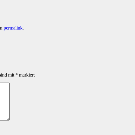
en
permalink
.
sind mit
*
markiert