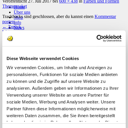
Veröffentlicht
27. Juli 2017
bei
600 × 438
in
Farben und Formen
Themenpaket
Home
Über uns
Trackbacks sind geschlossen, aber du kannst einen
Kommentar
Shop
posten
.
Info
←
Zurück
News
Weiter
→
Suchen
nach:
Schreibe einen Kommentar
Suchen
Deine E-Mail-Adresse wird nicht veröffentlicht.
Erforderliche
nach:
Diese Webseite verwendet Cookies
Felder sind mit
*
markiert
Wir verwenden Cookies, um Inhalte und Anzeigen zu
Kommentar
*
personalisieren, Funktionen für soziale Medien anbieten
zu können und die Zugriffe auf unsere Website zu
analysieren. Außerdem geben wir Informationen zu Ihrer
Verwendung unserer Website an unsere Partner für
soziale Medien, Werbung und Analysen weiter. Unsere
Partner führen diese Informationen möglicherweise mit
weiteren Daten zusammen, die Sie ihnen bereitgestellt
Name
*
haben oder die sie im Rahmen Ihrer Nutzung der Dienste
E-Mail-Adresse
*