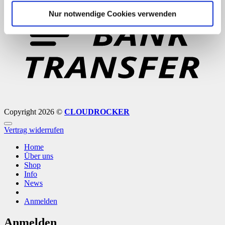
B
T
Nur notwendige Cookies verwenden
Copyright 2026 ©
CLOUDROCKER
Vertrag widerrufen
Home
Über uns
Shop
Info
News
Anmelden
Anmelden