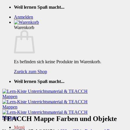
Zum
Weil lernen Spaß macht...
Inhalt
Anmelden
springen
Warenkorb
Es befinden sich keine Produkte im Warenkorb.
Zurück zum Shop
Weil lernen Spaß macht...
TEACCH Mappe Farben und Objekte
Menü