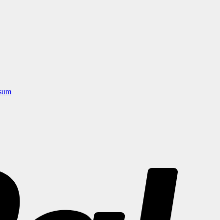
sum
PayPal