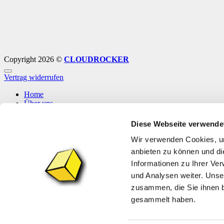
Copyright 2026 ©
CLOUDROCKER
Vertrag widerrufen
Home
Über uns
Shop
Info
Diese Webseite verwende
News
Wir verwenden Cookies, um
Anmelden
anbieten zu können und di
Informationen zu Ihrer Ve
Anmelden
und Analysen weiter. Unse
zusammen, die Sie ihnen b
Erforderlich
Benutzername oder E-Mail-Adresse
*
gesammelt haben.
Erforderlich
Passwort
*