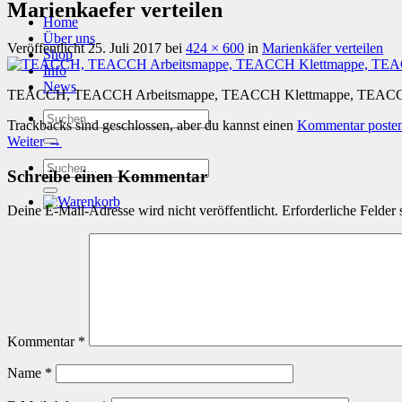
Marienkaefer verteilen
Home
Über uns
Veröffentlicht
25. Juli 2017
bei
424 × 600
in
Marienkäfer verteilen
Shop
Info
News
TEACCH, TEACCH Arbeitsmappe, TEACCH Klettmappe, TEACCH-A
Suchen
Trackbacks sind geschlossen, aber du kannst einen
Kommentar poste
nach:
Weiter
→
Suchen
Schreibe einen Kommentar
nach:
Deine E-Mail-Adresse wird nicht veröffentlicht.
Erforderliche Felder 
Kommentar
*
Name
*