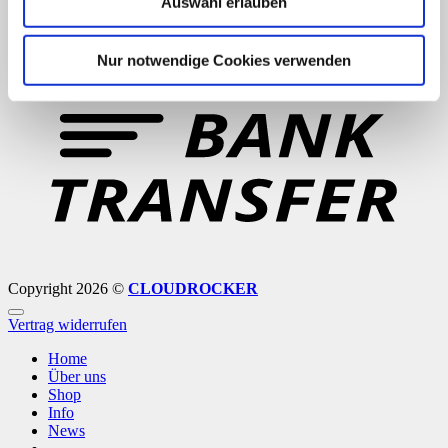
Auswahl erlauben
Nur notwendige Cookies verwenden
B
T
Copyright 2026 ©
CLOUDROCKER
Vertrag widerrufen
Home
Über uns
Shop
Info
News