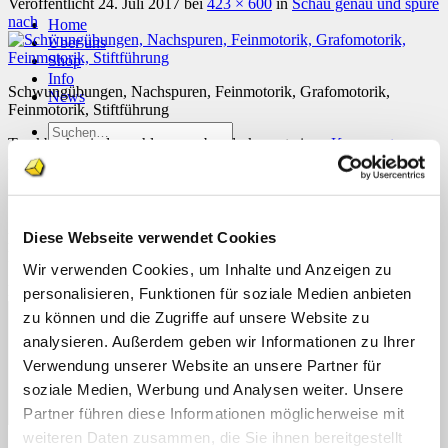
Veröffentlicht
24. Juli 2017
bei
423 × 600
in
Schau genau und spure
nach
Home
Über uns
Shop
Info
Schwungübungen, Nachspuren, Feinmotorik, Grafomotorik,
News
Feinmotorik, Stiftführung
Suchen
Trackbacks sind geschlossen, aber du kannst einen
Kommentar
nach:
posten
.
Suchen
Schreibe einen Kommentar
nach:
Diese Webseite verwendet Cookies
Deine E-Mail-Adresse wird nicht veröffentlicht.
Erforderliche
Felder sind mit
*
markiert
Wir verwenden Cookies, um Inhalte und Anzeigen zu
Kommentar
*
personalisieren, Funktionen für soziale Medien anbieten
zu können und die Zugriffe auf unsere Website zu
analysieren. Außerdem geben wir Informationen zu Ihrer
Verwendung unserer Website an unsere Partner für
soziale Medien, Werbung und Analysen weiter. Unsere
Partner führen diese Informationen möglicherweise mit
weiteren Daten zusammen, die Sie ihnen bereitgestellt