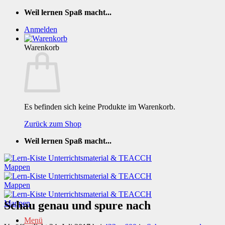
Zum
Weil lernen Spaß macht...
Inhalt
Anmelden
springen
Warenkorb
Es befinden sich keine Produkte im Warenkorb.
Zurück zum Shop
Weil lernen Spaß macht...
Schau genau und spure nach
Menü