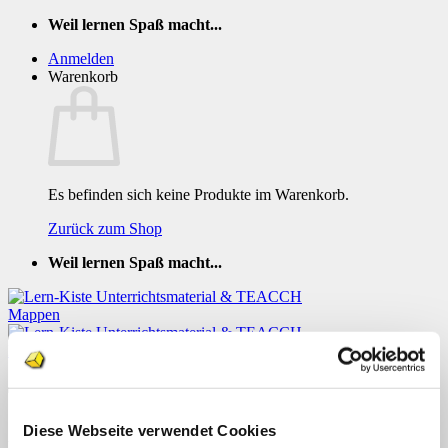
Zum
Weil lernen Spaß macht...
Inhalt
Anmelden
springen
Warenkorb
Es befinden sich keine Produkte im Warenkorb.
Zurück zum Shop
Weil lernen Spaß macht...
Menü
Track your order
Home
Diese Webseite verwendet Cookies
Über uns
Um den Status deiner Bestellung zu verfolgen, gib bitte deine