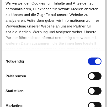
Shop
Wir verwenden Cookies, um Inhalte und Anzeigen zu
Bestellnummer ein und klicke auf „Nachverfolgen“. Die
Info
Bestellnummer steht auf dem Bestellbeleg oder in der
personalisieren, Funktionen für soziale Medien anbieten
News
Bestätigungsmail, die du erhalten haben solltest.
zu können und die Zugriffe auf unsere Website zu
Suchen
analysieren. Außerdem geben wir Informationen zu Ihrer
Bestellnummer
nach:
Verwendung unserer Website an unsere Partner für
Rechnungs-E-Mail
Suchen
soziale Medien, Werbung und Analysen weiter. Unsere
nach:
Partner führen diese Informationen möglicherweise mit
Nachverfolgen
weiteren Daten zusammen, die Sie ihnen bereitgestellt
AGB
Datenschutz
Widerruf
Versand & Lieferung
Zahlungsweisen
haben oder die sie im Rahmen Ihrer Nutzung der Dienste
Impressum
gesammelt haben.
P
Einwilligungsauswahl
Notwendig
Präferenzen
Statistiken
Marketing