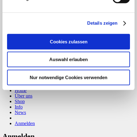
B
T
Details zeigen
Cookies zulassen
Auswahl erlauben
Copyright 2026 ©
CLOUDROCKER
Nur notwendige Cookies verwenden
Vertrag widerrufen
Home
Über uns
Shop
Info
News
Anmelden
Anmelden