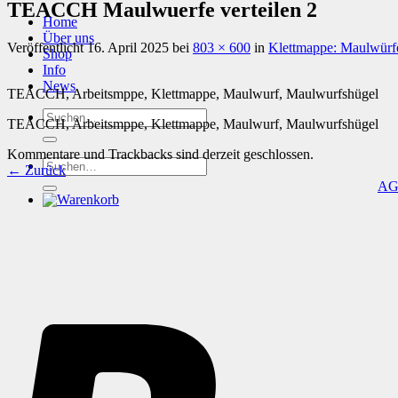
TEACCH Maulwuerfe verteilen 2
Home
Über uns
Veröffentlicht
16. April 2025
bei
803 × 600
in
Klettmappe: Maulwürfe
Shop
Info
News
TEACCH, Arbeitsmppe, Klettmappe, Maulwurf, Maulwurfshügel
Suchen
TEACCH, Arbeitsmppe, Klettmappe, Maulwurf, Maulwurfshügel
nach:
Kommentare und Trackbacks sind derzeit geschlossen.
Suchen
←
Zurück
nach:
A