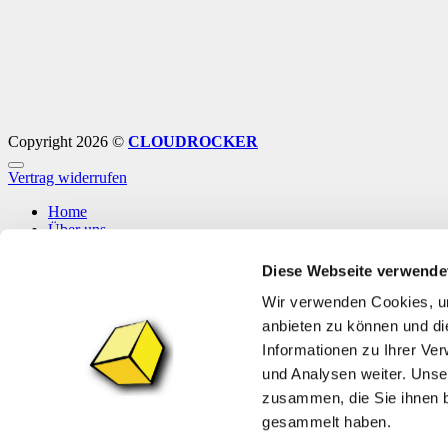
Copyright 2026 ©
CLOUDROCKER
Vertrag widerrufen
Home
Über uns
Shop
Info
Diese Webseite verwende
News
Wir verwenden Cookies, um
Anmelden
anbieten zu können und di
Informationen zu Ihrer Ve
Anmelden
und Analysen weiter. Unse
zusammen, die Sie ihnen b
Erforderlich
Benutzername oder E-Mail-Adresse
*
gesammelt haben.
Erforderlich
Passwort
*