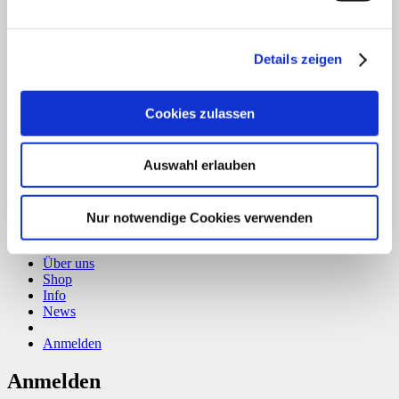
T
Details zeigen
Cookies zulassen
Auswahl erlauben
Copyright 2026 ©
CLOUDROCKER
Vertrag widerrufen
Nur notwendige Cookies verwenden
Home
Über uns
Shop
Info
News
Anmelden
Anmelden