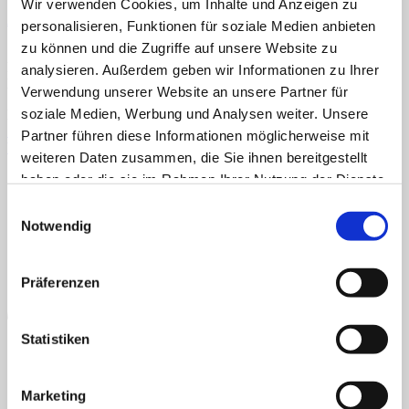
Veröffentlicht
23. Oktober 2024
bei
748 × 600
in
Lesekarten (DIN
Wir verwenden Cookies, um Inhalte und Anzeigen zu
A4): Erstes Silbenlesen mit Selbstlauten
Home
personalisieren, Funktionen für soziale Medien anbieten
Über uns
zu können und die Zugriffe auf unsere Website zu
Shop
Lesekarten, Silben, Selbstlaute, Mitlaute, Lesen, Vokale,
analysieren. Außerdem geben wir Informationen zu Ihrer
Info
Königsbuchstaben, erstes Lesen, Großbuchstaben
News
Verwendung unserer Website an unsere Partner für
soziale Medien, Werbung und Analysen weiter. Unsere
Kommentare und Trackbacks sind derzeit geschlossen.
Suchen
←
Zurück
nach:
Partner führen diese Informationen möglicherweise mit
Weiter
→
weiteren Daten zusammen, die Sie ihnen bereitgestellt
AGB
Datenschutz
Widerruf
Versand & Lieferung
Zahlungsweisen
Suchen
haben oder die sie im Rahmen Ihrer Nutzung der Dienste
Impressum
nach:
P
gesammelt haben.
Einwilligungsauswahl
Notwendig
Präferenzen
Statistiken
Marketing
B