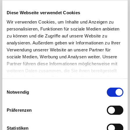
Selbstlauten Grossbuchstaben
Menü
Diese Webseite verwendet Cookies
Home
Veröffentlicht
14. Oktober 2024
bei
421 × 600
in
Erstes Silbenlesen
Über uns
mit Selbstlauten Themenpaket (in Großbuchstaben)
Wir verwenden Cookies, um Inhalte und Anzeigen zu
Shop
personalisieren, Funktionen für soziale Medien anbieten
Info
News
zu können und die Zugriffe auf unsere Website zu
TEACCH, Klettmappe, Silben, Selbstlaute, Mitlaute, Lesen,
Vokale, Königsbuchstaben, erstes Lesen, Großbuchstaben
analysieren. Außerdem geben wir Informationen zu Ihrer
Suchen nach:
Verwendung unserer Website an unsere Partner für
TEACCH, Klettmappe, Silben, Selbstlaute, Mitlaute, Lesen,
soziale Medien, Werbung und Analysen weiter. Unsere
Vokale, Königsbuchstaben, erstes Lesen, Großbuchstaben
Suchen nach:
Partner führen diese Informationen möglicherweise mit
Kommentare und Trackbacks sind derzeit geschlossen.
weiteren Daten zusammen, die Sie ihnen bereitgestellt
Weiter
→
AGB
Datenschutz
Widerruf
Versand & Lieferung
Zahlungsweisen
haben oder die sie im Rahmen Ihrer Nutzung der Dienste
Impressum
gesammelt haben.
Einwilligungsauswahl
Notwendig
Präferenzen
Statistiken