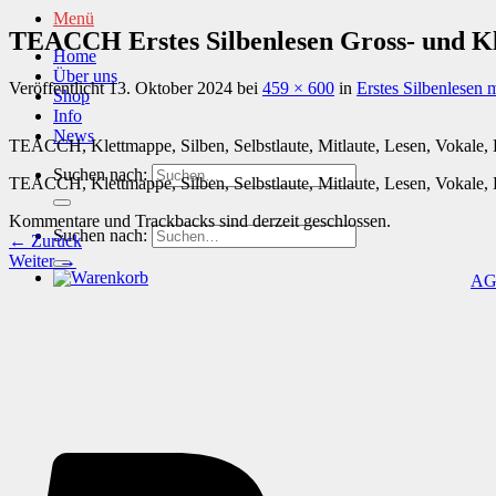
Menü
TEACCH Erstes Silbenlesen Gross- und Kl
Home
Über uns
Veröffentlicht
13. Oktober 2024
bei
459 × 600
in
Erstes Silbenlesen 
Shop
Info
News
TEACCH, Klettmappe, Silben, Selbstlaute, Mitlaute, Lesen, Vokale, 
Suchen nach:
TEACCH, Klettmappe, Silben, Selbstlaute, Mitlaute, Lesen, Vokale, 
Kommentare und Trackbacks sind derzeit geschlossen.
Suchen nach:
←
Zurück
Weiter
→
A