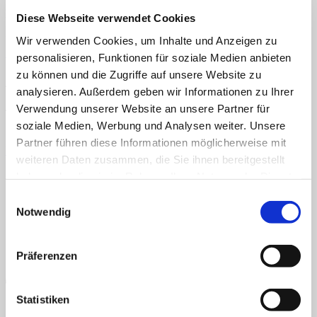
grosse karten
Menü
Diese Webseite verwendet Cookies
Home
Veröffentlicht
22. September 2024
bei
421 × 600
in
Klettmappe:
Wir verwenden Cookies, um Inhalte und Anzeigen zu
Über uns
Kürbisgesichter zuordnen (große Karten)
personalisieren, Funktionen für soziale Medien anbieten
Shop
Info
zu können und die Zugriffe auf unsere Website zu
News
TEACCH, Klettmappe, Kürbis, Halloween
analysieren. Außerdem geben wir Informationen zu Ihrer
Verwendung unserer Website an unsere Partner für
Suchen nach:
TEACCH, Klettmappe, Kürbis, Halloween
soziale Medien, Werbung und Analysen weiter. Unsere
Kommentare und Trackbacks sind derzeit geschlossen.
Partner führen diese Informationen möglicherweise mit
Weiter
→
Suchen nach:
weiteren Daten zusammen, die Sie ihnen bereitgestellt
AGB
Datenschutz
Widerruf
Versand & Lieferung
Zahlungsweisen
Impressum
haben oder die sie im Rahmen Ihrer Nutzung der Dienste
gesammelt haben.
Einwilligungsauswahl
Notwendig
Präferenzen
Statistiken