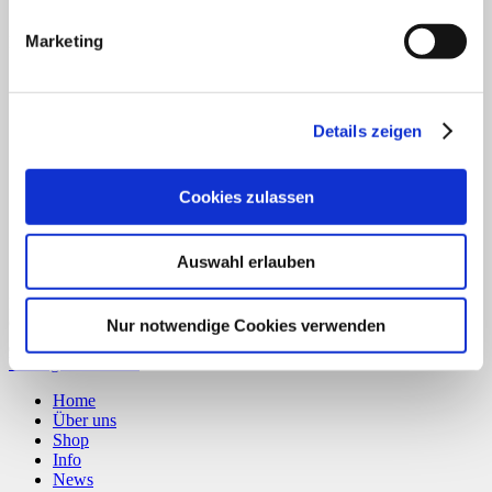
Marketing
PayPal
Details zeigen
Cookies zulassen
Auswahl erlauben
Bank Transfer
Copyright 2026 ©
CLOUDROCKER
Nur notwendige Cookies verwenden
Vertrag widerrufen
Home
Über uns
Shop
Info
News