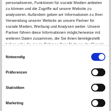
Veröffentlicht
14. September 2024
bei
825 × 600
in
Klettmappe:
personalisieren, Funktionen für soziale Medien anbieten
Mengen bis 6
Home
zu können und die Zugriffe auf unsere Website zu
Über uns
analysieren. Außerdem geben wir Informationen zu Ihrer
Shop
Klettmappe, TEACCH, Mengen bis 6, Mengen, Zählen
Info
Verwendung unserer Website an unsere Partner für
News
soziale Medien, Werbung und Analysen weiter. Unsere
Kommentare und Trackbacks sind derzeit geschlossen.
←
Zurück
Suchen
Partner führen diese Informationen möglicherweise mit
AGB
Datenschutz
Widerruf
Versand & Lieferung
Zahlungsweisen
nach:
weiteren Daten zusammen, die Sie ihnen bereitgestellt
Impressum
haben oder die sie im Rahmen Ihrer Nutzung der Dienste
P
Suchen
gesammelt haben.
nach:
Einwilligungsauswahl
Notwendig
Präferenzen
Statistiken
B
Marketing
T