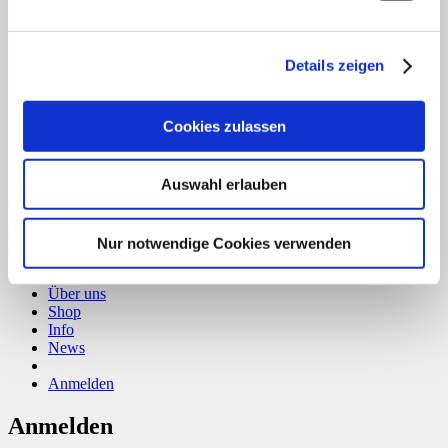
T
Details zeigen
Cookies zulassen
Auswahl erlauben
Copyright 2026 ©
CLOUDROCKER
Vertrag widerrufen
Nur notwendige Cookies verwenden
Home
Über uns
Shop
Info
News
Anmelden
Anmelden