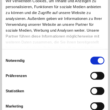
Wir verwenden Cookies, um Inhalte und Anzeigen zu
Veröffentlicht
24. September 2023
bei
450 × 600
in
Klettmappe:
Englisch-Deutsch, Farben
Home
personalisieren, Funktionen für soziale Medien anbieten
Über uns
zu können und die Zugriffe auf unsere Website zu
Shop
Englisch, Vokabeln, Farben. Colours, Englischunterricht
analysieren. Außerdem geben wir Informationen zu Ihrer
Info
News
Verwendung unserer Website an unsere Partner für
Englisch, Vokabeln, Farben. Colours, Englischunterricht
soziale Medien, Werbung und Analysen weiter. Unsere
Suchen
Kommentare und Trackbacks sind derzeit geschlossen.
Partner führen diese Informationen möglicherweise mit
nach:
←
Zurück
weiteren Daten zusammen, die Sie ihnen bereitgestellt
AGB
Datenschutz
Widerruf
Versand & Lieferung
Zahlungsweisen
Suchen
haben oder die sie im Rahmen Ihrer Nutzung der Dienste
Impressum
nach:
P
gesammelt haben.
Einwilligungsauswahl
Notwendig
Präferenzen
Statistiken
Marketing
B