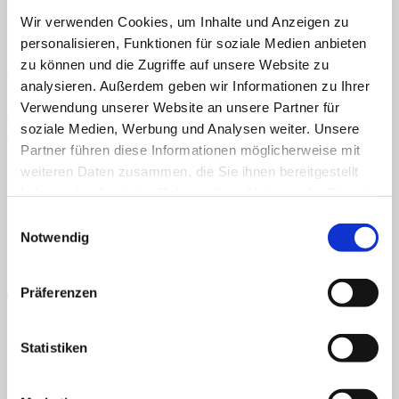
100 2
Menü
Wir verwenden Cookies, um Inhalte und Anzeigen zu
personalisieren, Funktionen für soziale Medien anbieten
Home
Veröffentlicht
3. September 2023
bei
439 × 600
in
Das
Über uns
zu können und die Zugriffe auf unsere Website zu
Hunderterfeld (unterteilt)
Shop
analysieren. Außerdem geben wir Informationen zu Ihrer
Info
Kommentare und Trackbacks sind derzeit geschlossen.
Verwendung unserer Website an unsere Partner für
News
←
Zurück
soziale Medien, Werbung und Analysen weiter. Unsere
Weiter
→
Suchen nach:
AGB
Datenschutz
Widerruf
Versand & Lieferung
Zahlungsweisen
Partner führen diese Informationen möglicherweise mit
Impressum
weiteren Daten zusammen, die Sie ihnen bereitgestellt
Suchen nach:
haben oder die sie im Rahmen Ihrer Nutzung der Dienste
gesammelt haben.
Einwilligungsauswahl
Notwendig
Präferenzen
Statistiken
PayPal