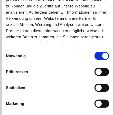
zu können und die Zugriffe auf unsere Website zu
Home
Veröffentlicht
10. April 2021
bei
600 × 434
in
Frühlingsblumen
Über uns
analysieren. Außerdem geben wir Informationen zu Ihrer
bestimmen
Shop
Verwendung unserer Website an unsere Partner für
Info
Kommentare und Trackbacks sind derzeit geschlossen.
soziale Medien, Werbung und Analysen weiter. Unsere
News
←
Zurück
Partner führen diese Informationen möglicherweise mit
AGB
Datenschutz
Widerruf
Versand & Lieferung
Zahlungsweisen
Suchen
Impressum
weiteren Daten zusammen, die Sie ihnen bereitgestellt
nach:
P
haben oder die sie im Rahmen Ihrer Nutzung der Dienste
Suchen
gesammelt haben.
Einwilligungsauswahl
nach:
Notwendig
Präferenzen
Statistiken
B
T
Marketing