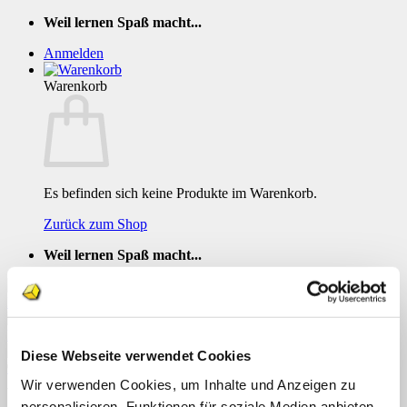
Zum
Weil lernen Spaß macht...
Inhalt
Anmelden
springen
Warenkorb
Es befinden sich keine Produkte im Warenkorb.
Zurück zum Shop
Weil lernen Spaß macht...
Diese Webseite verwendet Cookies
TEACCH Klettmappe Fruehlingsblumen
Wir verwenden Cookies, um Inhalte und Anzeigen zu
bestimmen
Menü
personalisieren, Funktionen für soziale Medien anbieten