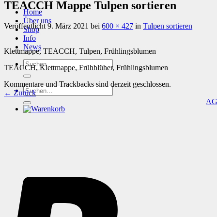
TEACCH Mappe Tulpen sortieren
Home
Über uns
Veröffentlicht
9. März 2021
bei
600 × 427
in
Tulpen sortieren
Shop
Info
News
Klettmappe, TEACCH, Tulpen, Frühlingsblumen
Suchen
TEACCH, Klettmappe, Frühblüher, Frühlingsblumen
nach:
Kommentare und Trackbacks sind derzeit geschlossen.
Suchen
←
Zurück
nach:
A