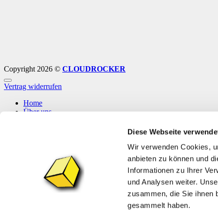
Copyright 2026 ©
CLOUDROCKER
Vertrag widerrufen
Home
Über uns
Shop
Info
Diese Webseite verwende
News
Wir verwenden Cookies, um
Anmelden
anbieten zu können und di
Informationen zu Ihrer Ve
Anmelden
und Analysen weiter. Unse
zusammen, die Sie ihnen b
Erforderlich
Benutzername oder E-Mail-Adresse
*
gesammelt haben.
Erforderlich
Passwort
*