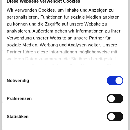
Diese Webseite verwendet Cookies
Menü
Veröffentlicht
5. März 2021
bei
423 × 600
in
Raupen verteilen
Wir verwenden Cookies, um Inhalte und Anzeigen zu
Home
personalisieren, Funktionen für soziale Medien anbieten
Über uns
Klettmappe, TEACCH, Raupen
zu können und die Zugriffe auf unsere Website zu
Shop
Info
analysieren. Außerdem geben wir Informationen zu Ihrer
Klettmappe, TEACCH, Raupen
News
Verwendung unserer Website an unsere Partner für
Kommentare und Trackbacks sind derzeit geschlossen.
soziale Medien, Werbung und Analysen weiter. Unsere
Suchen nach:
Weiter
→
Partner führen diese Informationen möglicherweise mit
AGB
Datenschutz
Widerruf
Versand & Lieferung
Zahlungsweisen
weiteren Daten zusammen, die Sie ihnen bereitgestellt
Impressum
Suchen nach:
haben oder die sie im Rahmen Ihrer Nutzung der Dienste
gesammelt haben.
Einwilligungsauswahl
Notwendig
Präferenzen
Statistiken
PayPal