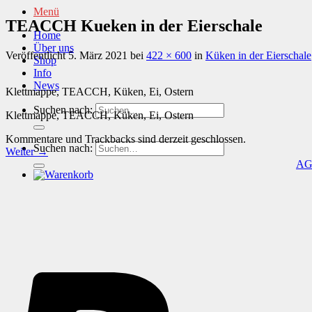
Menü
TEACCH Kueken in der Eierschale
Home
Über uns
Veröffentlicht
5. März 2021
bei
422 × 600
in
Küken in der Eierschale
Shop
Info
News
Klettmappe, TEACCH, Küken, Ei, Ostern
Suchen nach:
Klettmappe, TEACCH, Küken, Ei, Ostern
Kommentare und Trackbacks sind derzeit geschlossen.
Suchen nach:
Weiter
→
A