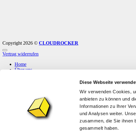
Copyright 2026 ©
CLOUDROCKER
Vertrag widerrufen
Home
Über uns
Shop
Info
Diese Webseite verwende
News
Wir verwenden Cookies, um
Anmelden
anbieten zu können und di
Informationen zu Ihrer Ve
Anmelden
und Analysen weiter. Unse
zusammen, die Sie ihnen b
Erforderlich
Benutzername oder E-Mail-Adresse
*
gesammelt haben.
Erforderlich
Passwort
*