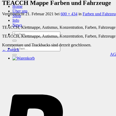
TEACCH Mappe Farben und Fahrzeuge
Home
Über uns
Veröffentlicht
21. Februar 2021
bei
600 × 434
in
Farben und Fahrzeu
Shop
Info
News
TEACCH, Klettmappe, Autismus, Konzentration, Farben, Fahrzeuge
Suchen
TEACCH, Klettmappe, Autismus, Konzentration, Farben, Fahrzeuge
nach:
Kommentare und Trackbacks sind derzeit geschlossen.
Suchen
←
Zurück
nach:
A