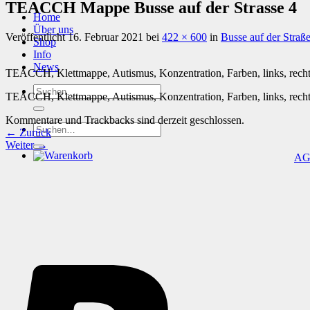
TEACCH Mappe Busse auf der Strasse 4
Home
Über uns
Veröffentlicht
16. Februar 2021
bei
422 × 600
in
Busse auf der Straß
Shop
Info
News
TEACCH, Klettmappe, Autismus, Konzentration, Farben, links, rech
Suchen
TEACCH, Klettmappe, Autismus, Konzentration, Farben, links, rech
nach:
Kommentare und Trackbacks sind derzeit geschlossen.
Suchen
←
Zurück
nach:
Weiter
→
A