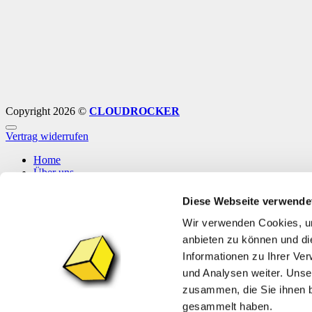
Copyright 2026 ©
CLOUDROCKER
Vertrag widerrufen
Home
Über uns
Shop
Info
Diese Webseite verwende
News
Wir verwenden Cookies, um
Anmelden
anbieten zu können und di
Informationen zu Ihrer Ve
Anmelden
und Analysen weiter. Unse
zusammen, die Sie ihnen b
Erforderlich
Benutzername oder E-Mail-Adresse
*
gesammelt haben.