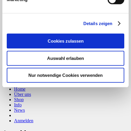
B
T
Details zeigen
Cookies zulassen
Auswahl erlauben
Copyright 2026 ©
CLOUDROCKER
Nur notwendige Cookies verwenden
Vertrag widerrufen
Home
Über uns
Shop
Info
News
Anmelden