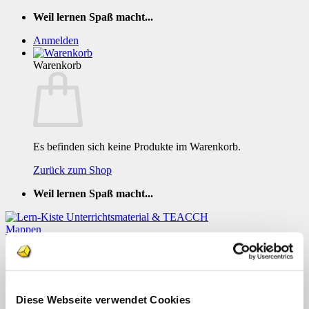
Zum
Weil lernen Spaß macht...
Inhalt
Anmelden
springen
Warenkorb
Es befinden sich keine Produkte im Warenkorb.
Zurück zum Shop
Weil lernen Spaß macht...
TEACCH Mappe Fahrraeder auf der
Strasse
Diese Webseite verwendet Cookies
Menü