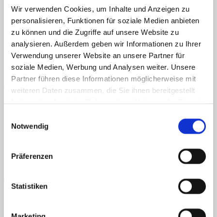
Wir verwenden Cookies, um Inhalte und Anzeigen zu
Home
Veröffentlicht
11. Februar 2021
bei
432 × 600
in
Fahrräder auf der
personalisieren, Funktionen für soziale Medien anbieten
Über uns
Straße
Shop
zu können und die Zugriffe auf unsere Website zu
Info
analysieren. Außerdem geben wir Informationen zu Ihrer
News
TEACCH, Klettmappe, Autismus, Konzentration, Farben, links,
Verwendung unserer Website an unsere Partner für
rechts
Suchen
soziale Medien, Werbung und Analysen weiter. Unsere
nach:
Kommentare und Trackbacks sind derzeit geschlossen.
Partner führen diese Informationen möglicherweise mit
←
Zurück
Suchen
weiteren Daten zusammen, die Sie ihnen bereitgestellt
Weiter
→
nach:
AGB
Datenschutz
Widerruf
Versand & Lieferung
Zahlungsweisen
haben oder die sie im Rahmen Ihrer Nutzung der Dienste
Impressum
gesammelt haben.
Einwilligungsauswahl
P
Notwendig
Präferenzen
Statistiken
Marketing