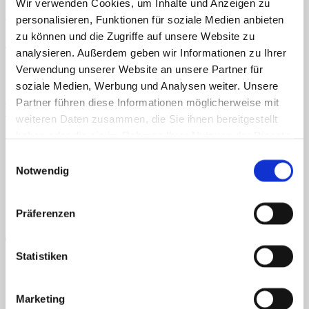
Veröffentlicht
11. Februar 2021
bei
434 × 600
in
Autos auf der
Wir verwenden Cookies, um Inhalte und Anzeigen zu
Straße
Home
personalisieren, Funktionen für soziale Medien anbieten
Über uns
zu können und die Zugriffe auf unsere Website zu
Shop
TEACCH, Klettmappe, Autismus, Konzentration, Farben, links,
analysieren. Außerdem geben wir Informationen zu Ihrer
Info
rechts
News
Verwendung unserer Website an unsere Partner für
soziale Medien, Werbung und Analysen weiter. Unsere
Kommentare und Trackbacks sind derzeit geschlossen.
Suchen
←
Zurück
nach:
Partner führen diese Informationen möglicherweise mit
Weiter
→
weiteren Daten zusammen, die Sie ihnen bereitgestellt
AGB
Datenschutz
Widerruf
Versand & Lieferung
Zahlungsweisen
Suchen
haben oder die sie im Rahmen Ihrer Nutzung der Dienste
Impressum
nach:
P
gesammelt haben.
Einwilligungsauswahl
Notwendig
Präferenzen
Statistiken
Marketing
B