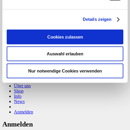
T
Details zeigen
Cookies zulassen
Auswahl erlauben
Copyright 2026 ©
CLOUDROCKER
Vertrag widerrufen
Nur notwendige Cookies verwenden
Home
Über uns
Shop
Info
News
Anmelden
Anmelden