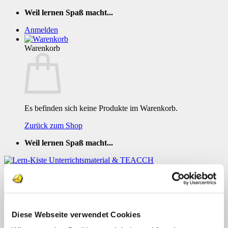
Zum
Weil lernen Spaß macht...
Inhalt
Anmelden
springen
Warenkorb
Es befinden sich keine Produkte im Warenkorb.
Zurück zum Shop
Weil lernen Spaß macht...
TEACCH Mappe Autos auf der Strasse 5
Diese Webseite verwendet Cookies
Menü