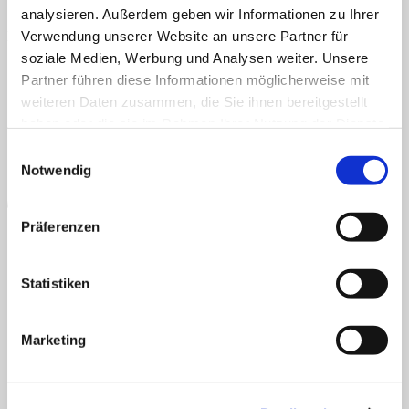
Veröffentlicht
20. November 2020
bei
423 × 600
in
18.12.2020
analysieren. Außerdem geben wir Informationen zu Ihrer
Home
Verwendung unserer Website an unsere Partner für
Kommentare und Trackbacks sind derzeit geschlossen.
Über uns
AGB
Datenschutz
Widerruf
Versand & Lieferung
Zahlungsweisen
Shop
soziale Medien, Werbung und Analysen weiter. Unsere
Impressum
Info
Partner führen diese Informationen möglicherweise mit
P
News
weiteren Daten zusammen, die Sie ihnen bereitgestellt
Suchen
haben oder die sie im Rahmen Ihrer Nutzung der Dienste
nach:
gesammelt haben.
Einwilligungsauswahl
Suchen
Notwendig
nach:
Präferenzen
Statistiken
B
T
Marketing