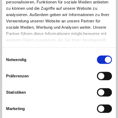
personalisieren, Funktionen für soziale Medien anbieten
Menü
Veröffentlicht
20. November 2020
bei
423 × 600
in
08.12.2020
zu können und die Zugriffe auf unsere Website zu
Home
analysieren. Außerdem geben wir Informationen zu Ihrer
Kommentare und Trackbacks sind derzeit geschlossen.
Über uns
Verwendung unserer Website an unsere Partner für
AGB
Datenschutz
Widerruf
Versand & Lieferung
Zahlungsweisen
Shop
Impressum
soziale Medien, Werbung und Analysen weiter. Unsere
Info
News
Partner führen diese Informationen möglicherweise mit
weiteren Daten zusammen, die Sie ihnen bereitgestellt
Suchen nach:
haben oder die sie im Rahmen Ihrer Nutzung der Dienste
gesammelt haben.
Einwilligungsauswahl
Suchen nach:
Notwendig
Präferenzen
PayPal
Statistiken
Marketing