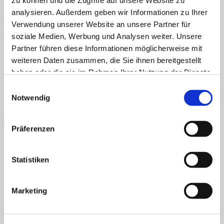
zu können und die Zugriffe auf unsere Website zu
Veröffentlicht
20. November 2020
bei
600 × 422
in
01.12.2020
analysieren. Außerdem geben wir Informationen zu Ihrer
Home
Kommentare und Trackbacks sind derzeit geschlossen.
Über uns
Verwendung unserer Website an unsere Partner für
←
Zurück
Shop
soziale Medien, Werbung und Analysen weiter. Unsere
AGB
Datenschutz
Widerruf
Versand & Lieferung
Zahlungsweisen
Info
Impressum
Partner führen diese Informationen möglicherweise mit
News
P
weiteren Daten zusammen, die Sie ihnen bereitgestellt
Suchen
haben oder die sie im Rahmen Ihrer Nutzung der Dienste
nach:
gesammelt haben.
Einwilligungsauswahl
Suchen
Notwendig
nach:
Präferenzen
Statistiken
B
T
Marketing