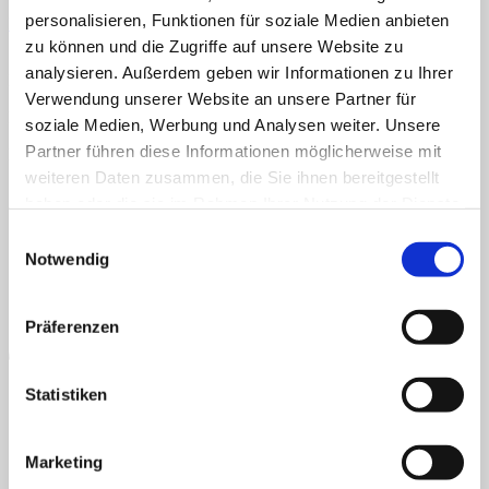
Veröffentlicht
1. Mai 2020
bei
423 × 600
in
Tierische Puzzles mit 9
personalisieren, Funktionen für soziale Medien anbieten
Puzzleteilen
Home
zu können und die Zugriffe auf unsere Website zu
Über uns
Shop
analysieren. Außerdem geben wir Informationen zu Ihrer
Konzentration, Wahrnehmung, Ausdauer, Tiere, Puzzle
Info
Verwendung unserer Website an unsere Partner für
News
Konzentration, Wahrnehmung, Ausdauer, Tiere, Puzzle
soziale Medien, Werbung und Analysen weiter. Unsere
Suchen
Partner führen diese Informationen möglicherweise mit
Kommentare und Trackbacks sind derzeit geschlossen.
nach:
AGB
Datenschutz
Widerruf
Versand & Lieferung
Zahlungsweisen
weiteren Daten zusammen, die Sie ihnen bereitgestellt
Impressum
Suchen
haben oder die sie im Rahmen Ihrer Nutzung der Dienste
P
nach:
gesammelt haben.
Einwilligungsauswahl
Notwendig
Präferenzen
Statistiken
B
Marketing
T