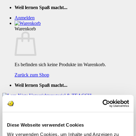
Zum
Weil lernen Spaß macht...
Inhalt
Anmelden
springen
Warenkorb
Es befinden sich keine Produkte im Warenkorb.
Zurück zum Shop
Weil lernen Spaß macht...
Tierische Puzzles mit 9 Puzzleteilen
Diese Webseite verwendet Cookies
Menü
Wir verwenden Cookies, um Inhalte und Anzeigen zu