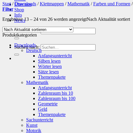
Start
/
Downloads
/
Klettmappen
/
Mathematik
/
Farben und Formen
/
Über uns
Filter
Shop
Info
Ergebnisse 13 – 24 von 26 werden angezeigt
Nach Aktualität sortiert
News
Suchen nach:
Produktkategorien
Downloads
Suchen nach:
Deutsch
Anfangsunterricht
Silben lesen
Wörter lesen
Sätze lesen
Themenpakete
Mathematik
Anfangsunterricht
Zahlenraum bis 10
Zahlenraum bis 100
Geometrie
Geld
Themenpakete
Sachunterricht
Kunst
Motorik