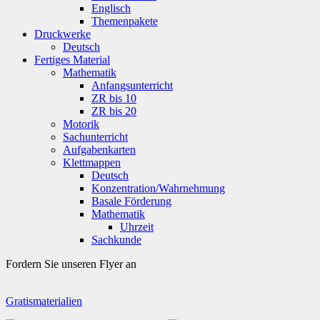
Englisch
Themenpakete
Druckwerke
Deutsch
Fertiges Material
Mathematik
Anfangsunterricht
ZR bis 10
ZR bis 20
Motorik
Sachunterricht
Aufgabenkarten
Klettmappen
Deutsch
Konzentration/Wahrnehmung
Basale Förderung
Mathematik
Uhrzeit
Sachkunde
Fordern Sie unseren Flyer an
Gratismaterialien